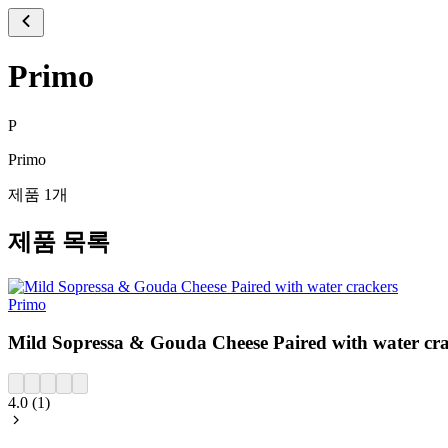
Primo
P
Primo
제품 1개
제품 목록
Primo
Mild Sopressa & Gouda Cheese Paired with water cra
4.0
(
1
)